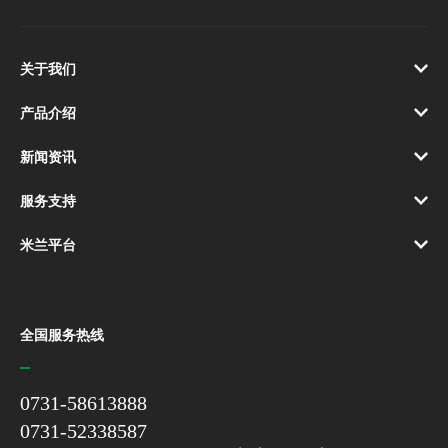
关于我们
产品介绍
新闻资讯
服务支持
米兰平台
全国服务热线
0731-58613888
0731-52338587