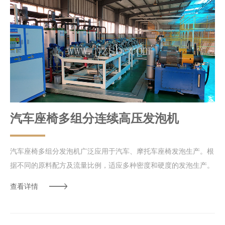
汽车座椅多组分连续高压发泡机
汽车座椅多组分发泡机广泛应用于汽车、摩托车座椅发泡生产。根
据不同的原料配方及流量比例，适应多种密度和硬度的发泡生产。
查看详情