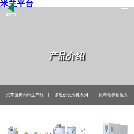
米兰平台
首 页
关于我们
产品介绍
产品介绍
产品手册下载
新闻资讯
汽车座椅内饰生产线
多组份发泡机系列
原料储存预混系列
服务支持
米兰平台-米兰官方网站（中国）