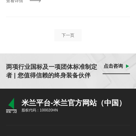
查看详情
下一页
两项行业国标及一项团体标准制定
点击咨询
者 | 您值得信赖的终身装备伙伴
米兰平台-米兰官方网站（中国）
股权代码：100020HN