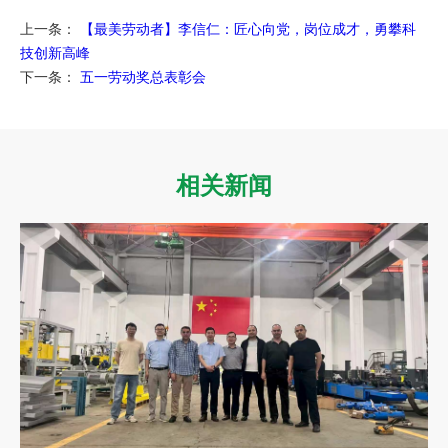
上一条：
【最美劳动者】李信仁：匠心向党，岗位成才，勇攀科
技创新高峰
下一条：
五一劳动奖总表彰会
相关新闻