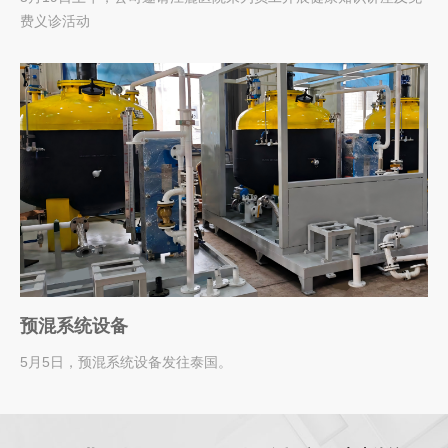
费义诊活动
预混系统设备
5月5日，预混系统设备发往泰国。